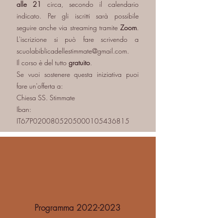
alle 21
circa, secondo il calendario
indicato. Per gli iscritti sarà possibile
seguire anche via streaming tramite
Zoom
.
L'iscrizione si può fare scrivendo a
scuolabiblicadellestimmate@gmail.com
.
Il corso è del tutto
gratuito
.
Se vuoi sostenere questa iniziativa puoi
fare un'offerta a:
Chiesa SS. Stimmate
Iban:
IT67P0200805205000105436815
Programma
2022-2023