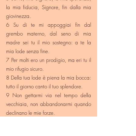
la mia fiducia, Signore, fin dalla mia
giovinezza.
6 Su di te mi appoggiai fin dal
grembo materno, dal seno di mia
madre sei tu il mio sostegno: a te la
mia lode senza fine.
7 Per molti ero un prodigio, ma eri tu il
mio rifugio sicuro.
8 Della tua lode è piena la mia bocca:
tutto il giorno canto il tuo splendore.
9 Non gettarmi via nel tempo della
vecchiaia, non abbandonarmi quando
declinano le mie forze.
10 Contro di me parlano i miei nemici,
coloro che mi spiano congiurano