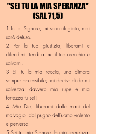
"SEI TU LA MIA SPERANZA"
"SEI TU LA MIA SPERANZA"
(SAL 71,5)
(SAL 71,5)
1 In te, Signore, mi sono rifugiato, mai
sarò deluso.
2 Per la tua giustizia, liberami e
difendimi, tendi a me il tuo orecchio e
salvami.
3 Sii tu la mia roccia, una dimora
sempre accessibile; hai deciso di darmi
salvezza: davvero mia rupe e mia
fortezza tu sei!
4 Mio Dio, liberami dalle mani del
malvagio, dal pugno dell'uomo violento
e perverso.
5 Sei tu, mio Signore, la mia speranza,