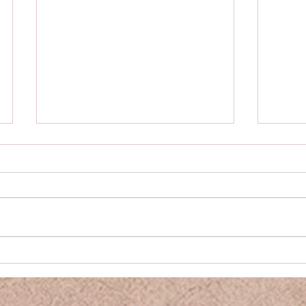
19. La paura della pace. Guerra
18. La
russo-ucraina: i timori che
Dei, f
uccidono
intelli