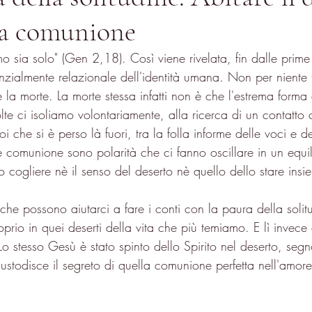
 la comunione
 sia solo" (Gen 2,18). Così viene rivelata, fin dalle prime
nzialmente relazionale dell'identità umana. Non per niente
 la morte. La morte stessa infatti non è che l'estrema forma 
lte ci isoliamo volontariamente, alla ricerca di un contatto
 che si è perso là fuori, tra la folla informe delle voci e d
 e comunione sono polarità che ci fanno oscillare in un equil
cogliere nè il senso del deserto nè quello dello stare insi
che possono aiutarci a fare i conti con la paura della solit
rio in quei deserti della vita che più temiamo. E lì invece 
Lo stesso Gesù è stato spinto dello Spirito nel deserto, seg
ustodisce il segreto di quella comunione perfetta nell'amore