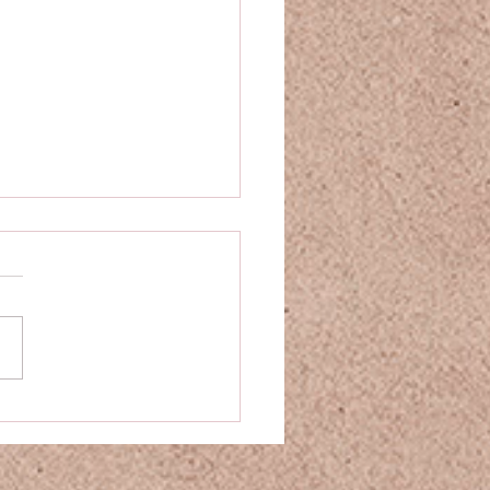
 paura di essere eliminati.
araoni, totalitarismi ed
genze artificiali