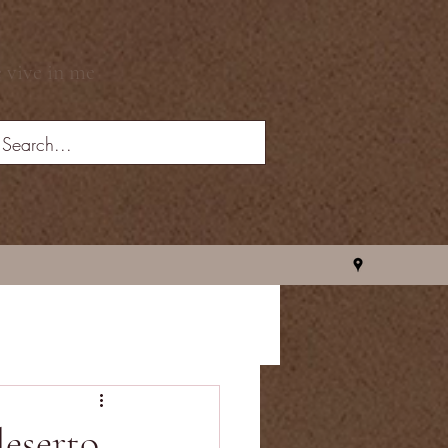
e vive in me
deserto,