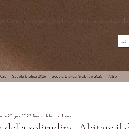
con Cristo e non sono più io che vivo, ma è Cristo ch
2026
Scuola Biblica 2026
Scuola Biblica Giubileo 2025
Altro
essa
20 gen 2023
Tempo di lettura: 1 min
a della solitudine. Abitare il 