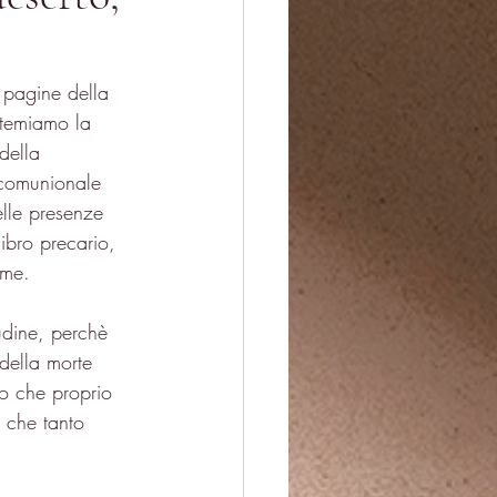
 pagine della 
 temiamo la 
della 
 comunionale 
elle presenze 
ibro precario, 
eme.
udine, perchè 
della morte 
no che proprio 
 che tanto 