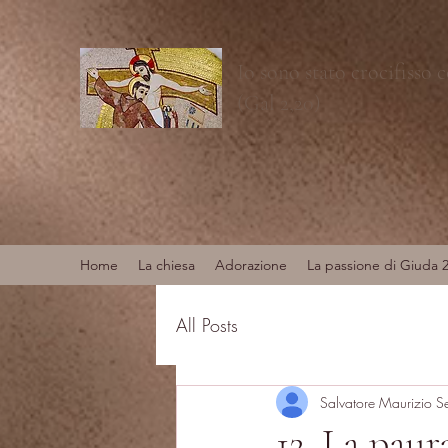
Io sono stato crocifisso 
(Gal 2,20)
Home
La chiesa
Adorazione
La passione di Giuda 
All Posts
Salvatore Maurizio S
12. La paur