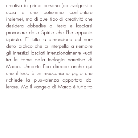
creativa in prima persona (da svolgersi a
casa e che potremmo confrontare
insieme), ma di quel tipo di creatività che
desidera obbedire al testo e lasciarsi
provocare dallo Spirito che l'ha appunto
ispirato. E' tutta la dimensione del non-
detto biblico che ci interpella a riempire
gli interstizi lasciati intenzionalmente vuoti
tra le trame della teologia narrativa di
Marco. Umberto Eco direbbe anche qui
che il testo è un meccanismo pigro che
richiede la plus-valenza apportata dal
lettore. Ma il vangelo di Marco è tutt'altro
che pigro, perché condensa volutamente
forze immani in spazi testuali minimali,
pronti a sprigionare una rivelazione di
senso sorprendente.
E così, man mano che ci si lascia
interrogare dal testo biblico ci si sente